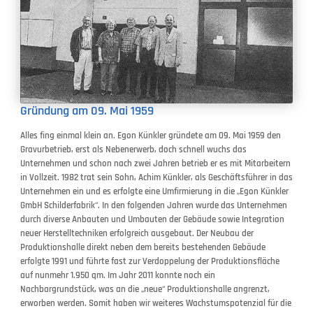
Gründung am 09. Mai 1959
Alles fing einmal klein an. Egon Künkler gründete am 09. Mai 1959 den
Gravurbetrieb, erst als Nebenerwerb, doch schnell wuchs das
Unternehmen und schon nach zwei Jahren betrieb er es mit Mitarbeitern
in Vollzeit. 1982 trat sein Sohn, Achim Künkler, als Geschäftsführer in das
Unternehmen ein und es erfolgte eine Umfirmierung in die „Egon Künkler
GmbH Schilderfabrik“. In den folgenden Jahren wurde das Unternehmen
durch diverse Anbauten und Umbauten der Gebäude sowie Integration
neuer Herstelltechniken erfolgreich ausgebaut. Der Neubau der
Produktionshalle direkt neben dem bereits bestehenden Gebäude
erfolgte 1991 und führte fast zur Verdoppelung der Produktionsfläche
auf nunmehr 1.950 qm. Im Jahr 2011 konnte noch ein
Nachbargrundstück, was an die „neue“ Produktionshalle angrenzt,
erworben werden. Somit haben wir weiteres Wachstumspotenzial für die