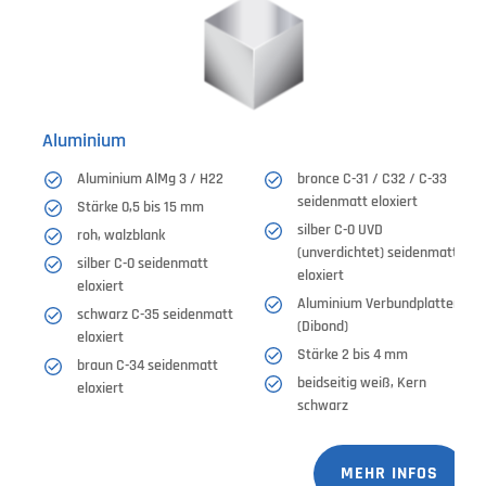
Aluminium
Aluminium AlMg 3 / H22
bronce C-31 / C32 / C-33
seidenmatt eloxiert
Stärke 0,5 bis 15 mm
silber C-0 UVD
roh, walzblank
(unverdichtet) seidenmatt
silber C-0 seidenmatt
eloxiert
eloxiert
Aluminium Verbundplatten
schwarz C-35 seidenmatt
(Dibond)
eloxiert
Stärke 2 bis 4 mm
braun C-34 seidenmatt
beidseitig weiß, Kern
eloxiert
schwarz
MEHR INFOS