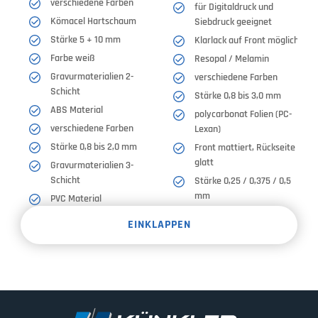
verschiedene Farben
für Digitaldruck und
Kömacel Hartschaum
Siebdruck geeignet
Stärke 5 + 10 mm
Klarlack auf Front möglich
Farbe weiß
Resopal / Melamin
Gravurmaterialien 2-
verschiedene Farben
Schicht
Stärke 0,8 bis 3,0 mm
ABS Material
polycarbonat Folien (PC-
verschiedene Farben
Lexan)
Stärke 0,8 bis 2,0 mm
Front mattiert, Rückseite
glatt
Gravurmaterialien 3-
Schicht
Stärke 0,25 / 0,375 / 0,5
mm
PVC Material
nur Siebdruck
verschiedene Farben
EINKLAPPEN
Druckverfahren
Klarlack auf Front möglich
MEHR INFOS